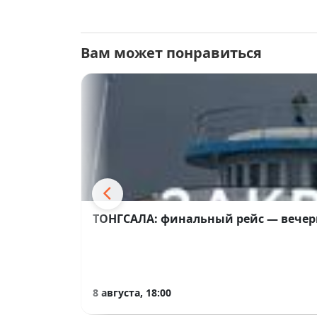
Участвовать
Итоги подведём
28 мая в 20:00.
Вам может понравиться
Каждый победитель получит
1 билет
и с
Не пропусти — это будет ночь, которую
ТОНГСАЛА: финальный рейс — вечер
8 августа, 18:00