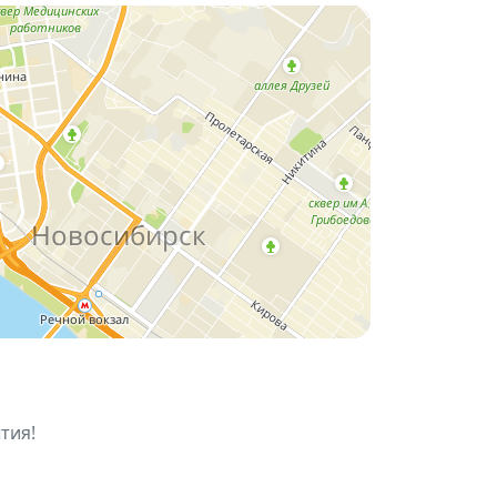
тия!
л"