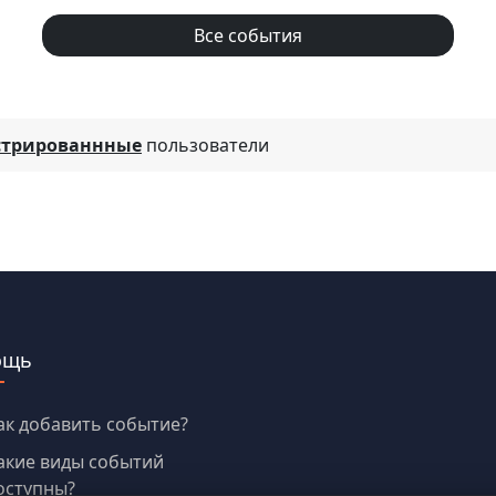
Все события
стрированнные
пользователи
ощь
ак добавить событие?
акие виды событий
оступны?