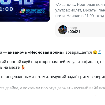
«Акваночь: Неоновая волна
ультрафиолет, DJ-сеты, пе
ночи. Начало в 21:00, вход 
Автор
x00421
ца —
акваночь «Неоновая волна»
возвращается 😏🌊
ий ночной клуб под открытым небом: ультрафиолет, не
ь на месте 💃
J с танцевальными сетами, ведущий задаёт ритм вечерин
т драйва, а коктейли помогут держать нужный вайб вс
всё, что светится в темноте — чем ярче, тем лучше 🔥