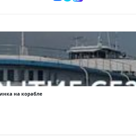
пециальный подарок:
неоновые очки и светящиеся па
 ты точно запомнишь 😎
инка на корабле