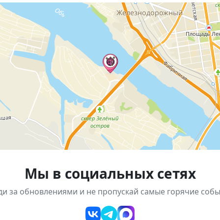
!
? Тогда участвуй
иж Афиша мероприятий
и
Аквапарк Аквамир
Мы в социальных сетях
ди за обновлениями и не пропускай самые горячие собы
обязательное условие 18+, билеты категории "Танцпо