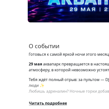
О событии
Готовься к самой яркой ночи этого меся
29 мая
аквапарк превращается в настоящ
атмосферу, в которой невозможно устоят
Тебя ждёт полный отрыв: за пультом — D
люди ✨
Любишь адреналин? Ночные горки добавя
Не забудь про
дресс-код
: неон, белое и 
Читать подробнее