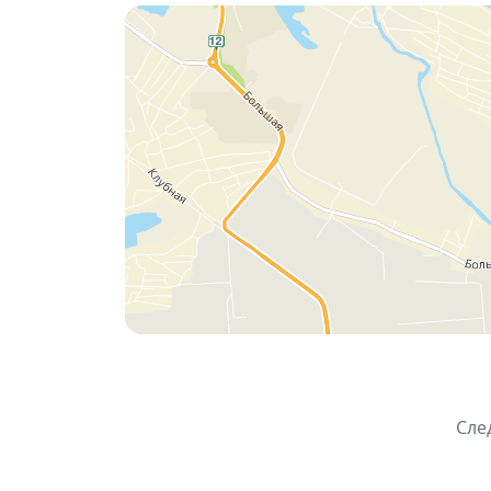
💸 Тарифы:
— Танцпол — 2500 ₽
— Танцпол + горки — 4000 ₽
— VIP — 5000 ₽
📍
Когда: 29 мая
⏰ Время: 21:00 (сбор гостей с 20:30)
🔞 Возраст: 18+
🚀 Купить билет
Внимание
Мы проводим
розыгрыш 2х БИЛЕТОВ
Хочешь попасть на вечеринку
бесплатно
Подпишись на сообщества ВК
НаДв
Поставь лайк на пост ВК
Сле
Сделай репост
*
Розыгрыш проходит в сообществе ВК, 