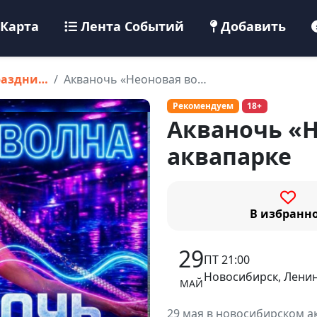
Карта
Лента Событий
Добавить
раздни…
Акваночь «Неоновая во…
Рекомендуем
18+
Акваночь «Н
аквапарке
В избранн
29
ПТ 21:00
Новосибирск, Ленин
МАЙ
29 мая в новосибирском а