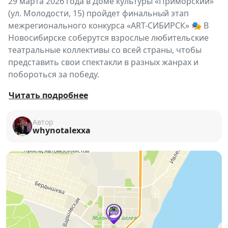
29 марта 2026 года в Доме культуры «Приморский»
(ул. Молодости, 15) пройдет финальный этап
межрегионального конкурса «ART-СИБИРСК» 🎭 В
Новосибирске соберутся взрослые любительские
театральные коллективы со всей страны, чтобы
представить свои спектакли в разных жанрах и
побороться за победу.
«ART-СИБИРСК»
— это площадка, где встречаются
Читать подробнее
талантливые любительские театры и раскрывается
творческий потенциал участников ✨ Конкурс
Автор
whynotalexxa
объединяет коллективы, которые работают в
разных направлениях сценического искусства и
создают яркие постановки для зрителей.
В финале зрителей ждут
разнообразные
спектакли и театральные формы
— от
драматических постановок до музыкальных и
литературных работ 🎶📖 Это отличная
возможность познакомиться с современным