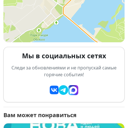
любительским театром и поддержать участников
конкурса.
Номинации конкурса:
🎭 Драматический театр
🎶 Музыкальный театр
📖 Литературный театр
👨‍👩‍👧 Семейный театр
Мы в социальных сетях
📌 Основная информация:
Следи за обновлениями и не пропускай самые
Дата:
29 марта 2026
горячие события!
Место:
Дом культуры «Приморский», ул. Молодости,
15, Новосибирск
Вам может понравиться