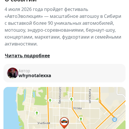
4 июля 2026 года пройдет фестиваль
«АвтоЭволюция» — масштабное автошоу в Сибири
с выставкой более 90 уникальных автомобилей,
мотошоу, эндуро-соревнованиями, бернаут-шоу,
концертами, маркетами, фудкортами и семейными
активностями.
🚗🔥
АвтоЭволюция 2026 — территория
Читать подробнее
скорости, мощных моторов и автомобильной
культуры!
🏁
Автор
whynotalexxa
4 июля 2026 года состоится большой
Сибирский
фестиваль автомобилей «АвтоЭволюция»
—
масштабное событие для всех, кто любит машины,
технологии, тюнинг и яркие эмоции.
Гостей ждёт настоящая автомобильная вселенная:
выставка уникальных автомобилей, зрелищные
шоу, спортивные соревнования, музыка,