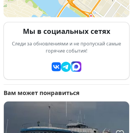
📍
Место:
руинпаб «Типография», Красный
проспект, 22, Новосибирск
🎟
Купить билет
Мы в социальных сетях
Вечер обещает быть ярким и душевным — не
пропустите! ⭐
Следи за обновлениями и не пропускай самые
горячие события!
Вам может понравиться