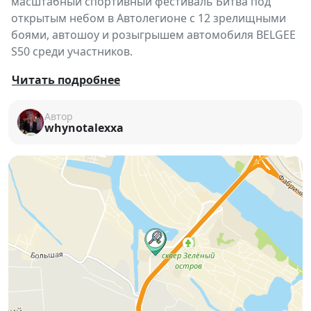
масштабный спортивный фестиваль Битва под
открытым небом в Автолегионе с 12 зрелищными
боями, автошоу и розыгрышем автомобиля BELGEE
S50 среди участников.
Главное событие лета для любителей спорта,
Читать подробнее
единоборств и автомобильной культуры пройдет
на площадке «Автолегион». Гостей ждут ММА,
Автор
whynotalexxa
рукопашный бой, тайский бокс, полноконтактные
поединки, крутые автомобили, музыка и атмосфера
настоящего фестиваля 🔥
В программе:
🥊
12 боёв по единоборствам
:
— ММА;
— рукопашный бой;
— полноконтактный бой;
— универсальный бой;
— тайский бокс.