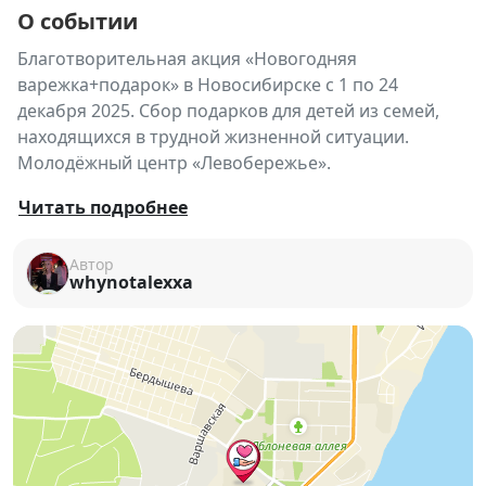
О событии
Благотворительная акция «Новогодняя
варежка+подарок» в Новосибирске с 1 по 24
декабря 2025. Сбор подарков для детей из семей,
находящихся в трудной жизненной ситуации.
Молодёжный центр «Левобережье».
🎄
Благотворительная акция «Новогодняя
Читать подробнее
варежка+подарок»
🎁
Автор
Говорят, под Новый год сбываются чудеса ✨
whynotalexxa
Каждый из нас может стать волшебником и
подарить радость ребёнку из семьи, которая
нуждается в поддержке! 💖
Молодёжный центр
«Левобережье»
приглашает
всех неравнодушных принять участие в акции.
📅
Сбор подарков:
1–24 декабря