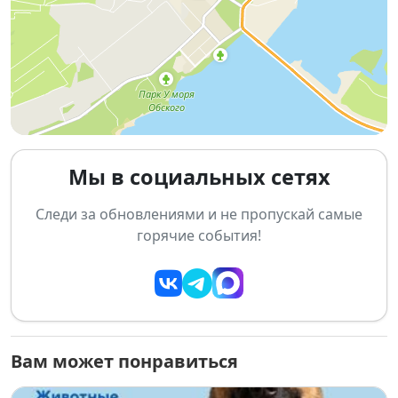
📍
Адреса для передачи подарков:
ул. Ветлужская, 28а
ул. Энгельса, 17
ул. Варшавская, 12
💌 Подарите тепло своего сердца и сделайте чью-то
зиму ярче!
Мы в социальных сетях
☎
Справки:
8 (383) 334-64-42
Следи за обновлениями и не пропускай самые
горячие события!
Вам может понравиться