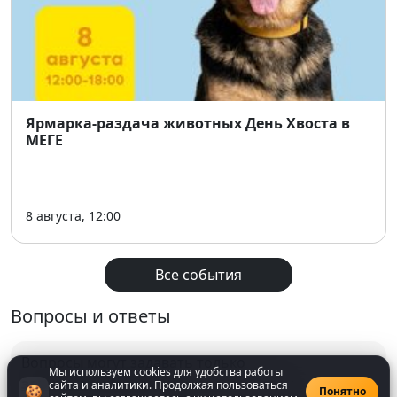
Ярмарка-раздача животных День Хвоста в
МЕГЕ
8 августа, 12:00
Все события
Вопросы и ответы
Вопросы могут задавать только
Мы используем cookies для удобства работы
зарегистрированнные
пользователи
сайта и аналитики. Продолжая пользоваться
🍪
Понятно