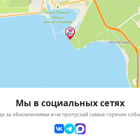
ены на помощь детям — близнецам Никите и Данилу Мо
да»
, берег Обского моря (у кайт-станции «Ветру-Да!»)
ровольные
я в кафе «Феникс» неподалёку.
Мы в социальных сетях
ди за обновлениями и не пропускай самые горячие собы