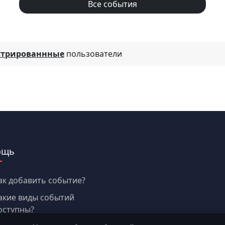
Все события
стрированнные
пользователи
ощь
ак добавить событие?
акие виды событий
оступны?