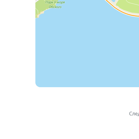
🖼 благотворительный аукцион картин
Все собранные средства будут направл
в дорогостоящем лечении.
📍 Место проведения:
Парк отдыха «Звез
📅 Дата: 7 июня 2026
🕖 Время: 19:00
🎟 Вход свободный, пожертвования доб
📞 Справки: +7 913 987–31–40
В случае плохой погоды концерт состоитс
Сле