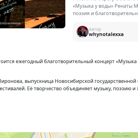
«Музыка у воды» Ренаты 
поэзия и благотворительн
Автор
whynotalexxa
тоится ежегодный благотворительный концерт «Музыка у
Миронова
, выпускница Новосибирской государственной
стивалей. Её творчество объединяет музыку, поэзию и
ия