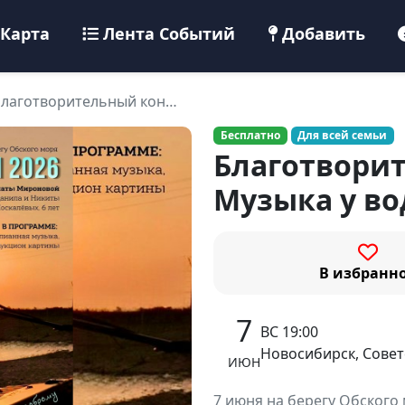
Карта
Лента Событий
Добавить
Благотворительный кон…
Бесплатно
Для всей семьи
Благотвори
Музыка у в
В избранн
7
ВС 19:00
Новосибирск, Совет
ИЮН
7 июня на берегу Обског