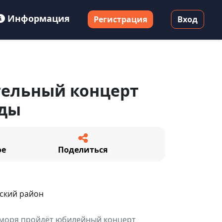
Информация
Регистрация
Вход
тельный концерт
оды
ое
Поделиться
ский район
о моря пройдёт юбилейный концерт