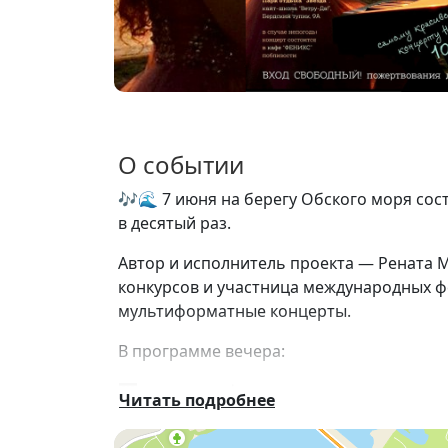
О событии
🎶🌊 7 июня на берегу Обского моря сос
в десятый раз.
Автор и исполнитель проекта —
Рената 
конкурсов и участница международных фе
мультиформатные концерты.
В программе вечера:
🎹 авторские фортепианные произведен
Читать подробнее
📖 поэтические чтения
🎨 художественные работы автора