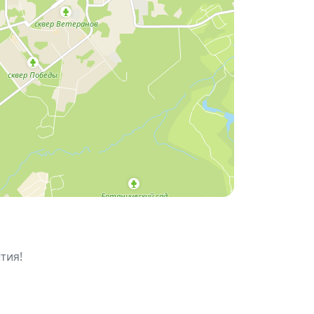
скалёвым из Новосибирска, нуждающимся
тия!