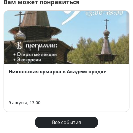
Вам может понравиться
Судьи голосуют водой, которая фиксируется в
протоколе.
Программа дня включает:
Авторские банные шоу от лучших мастеров
Сибири.
Выступления музыкальных коллективов и
приглашенных артистов.
Никольская ярмарка в Академгородке
Интерактивы от ведущего и DJ-сеты для
поддержания атмосферы.
Розыгрыши подарков для гостей-судей.
9 августа, 13:00
📅
Дата:
28 февраля 2026
📍
Место:
г. Бердск, Речкуновская зона отдыха, 7,
Термы Хвоя
Все события
⏰
Время:
10:30 — 20:30