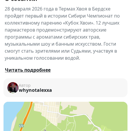
28 февраля 2026 года в Термах Хвоя в Бердске
пройдет первый в истории Сибири Чемпионат по
коллективному парению «Кубок Хвои». 12 лучших
пармастеров продемонстрируют авторские
программы с ароматами сибирских трав,
музыкальными шоу и банным искусством. Гости
смогут стать зрителями или Судьями, участвуя в
уникальном голосовании водой.
Термы Хвоя приглашают 28 февраля 2026 года на
Читать подробнее
уникальное событие — Чемпионат Сибири по
коллективному парению «Кубок Хвои». С 10:30 до
Автор
whynotalexxa
20:30 12 лучших пармастеров Сибири сразятся за
звание чемпиона, демонстрируя мастерство,
авторские шоу-программы, ароматы сибирских
трав и элементы музыкального сопровождения.
Формат участия для гостей: