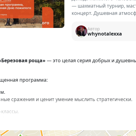
— шахматный турнир, маст
концерт. Душевная атмосф
Автор
whynotalexxa
«Березовая роща»
— это целая серия добрых и душевн
сыщенная программа:
м.
льные сражения и ценит умение мыслить стратегически.
-классы.
бщаться с мастерами и создать что-то своими руками.