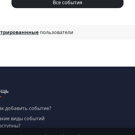
Все события
стрированнные
пользователи
ощь
ак добавить событие?
акие виды событий
оступны?