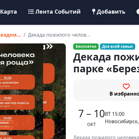
Карта
Лента Событий
Добавить
раздни…
Декада пожилого челов…
Бесплатно
Для всей семьи
Декада пожи
парке «Бере
В избранн
7 – 10
ВТ 15:00
Новосибирск,
ОКТ
Декада пожилого человека