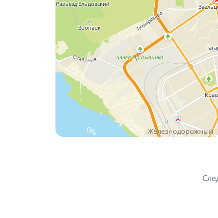
Полезные советы, заряд бодрости и актив
🎶
10 октября, 14:00
— Концертная прогр
Тёплые песни, искренние слова благодар
✨ Эти мероприятия — прекрасный повод 
настроением.
📍 Всё пройдёт у главной сцены парка «
Сле