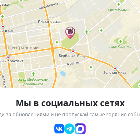
ности для сохранения сил и энергии.
амма, посвящённая Дню пожилого человека.
ности и праздничная атмосфера.
подарить внимание и улыбку своим близким, провести
Березовая роща».
Мы в социальных сетях
ди за обновлениями и не пропускай самые горячие собы