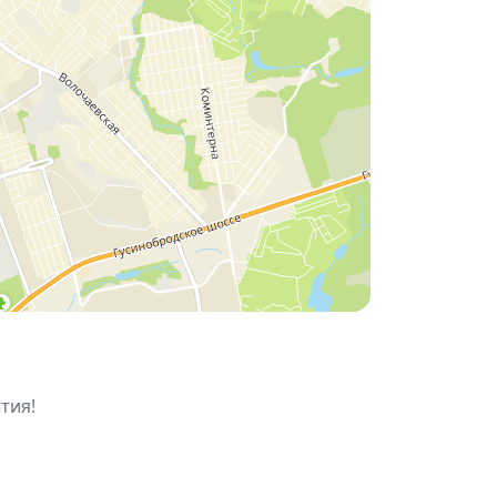
 время вместе и зарядиться хорошим
тия!