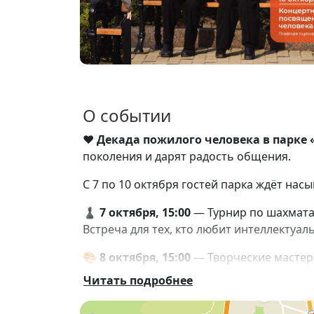
О событии
❤
Декада пожилого человека в парке 
поколения и дарят радость общения.
С 7 по 10 октября гостей парка ждёт на
♟
7 октября, 15:00
— Турнир по шахмата
Встреча для тех, кто любит интеллектуа
🎨
8 октября, 15:00
— Творческие мастер
Возможность раскрыть свои таланты, поо
Читать подробнее
🌿
9 октября, 14:00
— День здоровья.