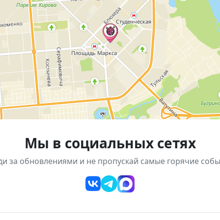
о берега и какую роль он сыграл в истории города.
курсии по башне с подъёмом на верхний уровень здани
анная экскурсия от молодёжного театра «Млечный путь
вест по поиску главной тайны здания.
нут
ьких выставочных проектов, будет проведен ряд авторс
квартирник
ыкальный концерт, мастер-классы, экскурсии, а также в
Мы в социальных сетях
шня
ди за обновлениями и не пропускай самые горячие собы
 заранее
— места на экскурсии традиционно раскупают
ройте для себя один из самых необычных символов Ново