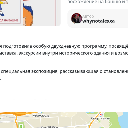
восхождение на башню и т
Автор
whynotalexxa
 подготовила особую двухдневную программу, посвящ
ыставка, экскурсии внутри исторического здания и воз
ь специальная экспозиция, рассказывающая о становлен
.
жным объектом Левобережья;
дили в их систему;
ирска в начале XX века;
анства посещали горожане;