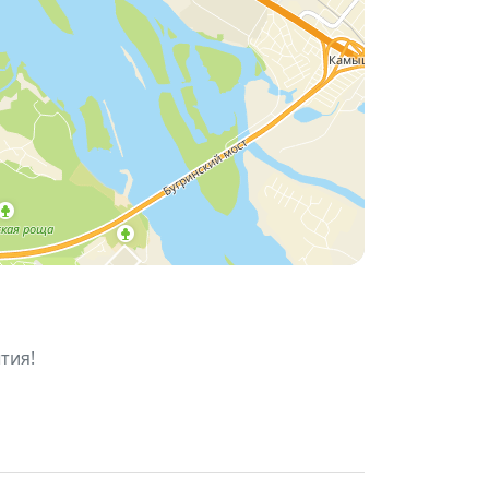
я.
», где история башни оживёт через
ких экскурсий по зданию водонапорной
стреча заката в сопровождении
тия!
ся в первую очередь.
сибирска и взгляните на город с новой