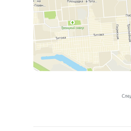
• как развивался крупнейший завод Левог
🚶 Главной частью программы станут экс
Особенным событием станет театрализов
актёрскую игру, интерактивный сюжет и к
⏳ Продолжительность экскурсии: 50 ми
В субботу пройдет открытие нескол
башни, состоится открытый лекторий и 
В воскресенье вас ждет большой муз
музыкальных инструментов
📍 Место проведения: Водонапорная ба
📅 Даты: 27–28 июня 2026
Сле
🎟
Билеты рекомендуется приобретать
Погрузитесь в историю Левобережья, отк
высоты! 🏛🎞️✨