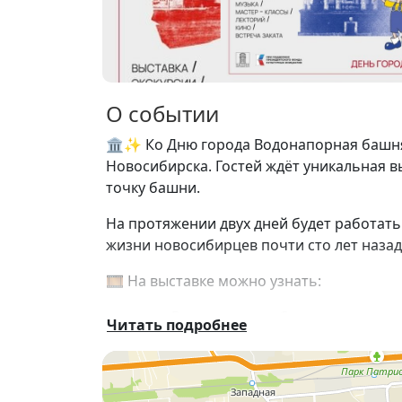
О событии
🏛✨ Ко Дню города Водонапорная башня
Новосибирска. Гостей ждёт уникальная в
точку башни.
На протяжении двух дней будет работат
жизни новосибирцев почти сто лет назад
🎞️ На выставке можно узнать:
• почему Водонапорная башня стала ва
Читать подробнее
• что такое соцгорода и какие здания вхо
• как формировался быт жителей Новосиб
• какие кинотеатры и культурные простр