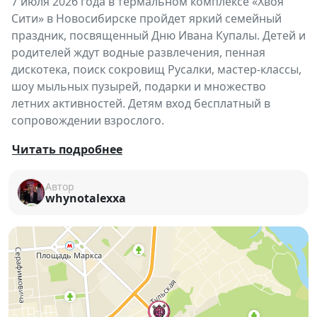
7 июля 2026 года в термальном комплексе «Хвоя
Сити» в Новосибирске пройдет яркий семейный
праздник, посвященный Дню Ивана Купалы. Детей и
родителей ждут водные развлечения, пенная
дискотека, поиск сокровищ Русалки, мастер-классы,
шоу мыльных пузырей, подарки и множество
летних активностей. Детям вход бесплатный в
сопровождении взрослого.
Проведите День Ивана Купалы всей семьёй в
Читать подробнее
атмосфере настоящего летнего праздника! 🌸 На
один день «Хвоя Сити» превратится в сказочный
Автор
whynotalexxa
мир, где юным гостям предстоит разгадать загадки
Русалки, найти сокровища и принять участие в
веселых конкурсах.
✨
В программе праздника:
💦 Большая водная битва с водными
пистолетами