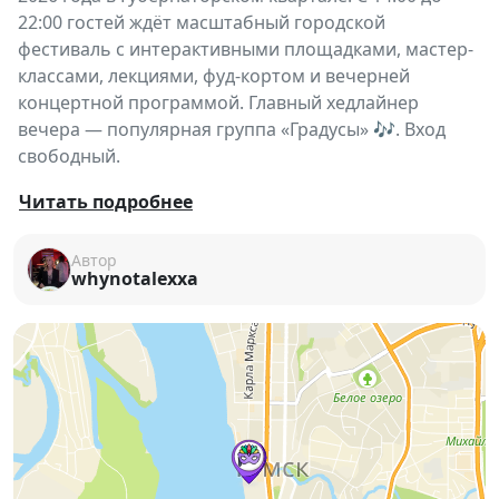
22:00 гостей ждёт масштабный городской
фестиваль с интерактивными площадками, мастер-
классами, лекциями, фуд-кортом и вечерней
концертной программой. Главный хедлайнер
вечера — популярная группа «Градусы» 🎶. Вход
свободный.
🔥
Томск встречает День молодёжи 2026 в ярком
Читать подробнее
фестивальном формате!
Автор
27 июня Губернаторский квартал превратится в
whynotalexxa
большое городское пространство, наполненное
музыкой, движением, творчеством и атмосферой
праздника 🎉
С 14:00 начнут работу тематические площадки:
— спорт и экстремальные активности 🏃‍♂️
— креативные индустрии и мастер-классы 🎨
— лекции, карьера и бизнес 💼