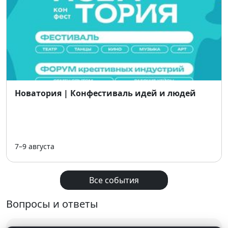
энергичный и запоминающийся.
📅 Дата: 27 июня 2026
⏰ Время: 14:00–22:00
📍 Место: Томск, Губернаторский квартал
🎤 Хедлайнер: группа «Градусы»
🎟 Вход: свободный,
предварительная регистрация
Новатория | Конфестиваль идей и людей
7–9 августа
Все события
Вопросы и ответы