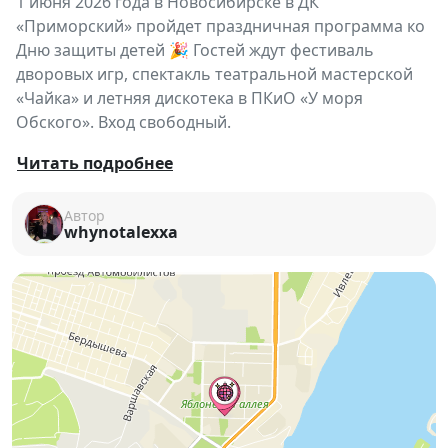
1 июня 2026 года в Новосибирске в ДК
«Приморский» пройдет праздничная программа ко
Дню защиты детей 🎉 Гостей ждут фестиваль
дворовых игр, спектакль театральной мастерской
«Чайка» и летняя дискотека в ПКиО «У моря
Обского». Вход свободный.
🎈
День защиты детей в ДК «Приморский»
—
Читать подробнее
это целый день ярких событий, творчества и
летнего настроения для детей и подростков.
Автор
whynotalexxa
🎲 В 12:00 на уличной территории ДК стартует
фестиваль дворовых игр
«Детство — это я и ты!»
.
Гостей ждут активные игры, атмосфера настоящего
детства и весёлое время на свежем воздухе.
🎭 В 14:00 в большом зале ДК состоится спектакль
«Оскар»
от образцового коллектива —
театральной мастерской «Чайка».