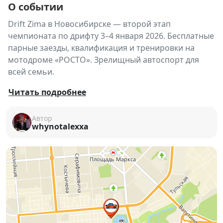
О событии
Drift Zima в Новосибирске — второй этап
чемпионата по дрифту 3–4 января 2026. Бесплатные
парные заезды, квалификация и тренировки на
мотодроме «РОСТО». Зрелищный автоспорт для
всей семьи.
🏎️❄ Drift Zima — второй этап
Читать подробнее
чемпионата по дрифту
Автор
Адреналин новогодних каникул в
whynotalexxa
Новосибирске!
Успели соскучиться по дрифту? 😏
Уже
3–4 января 2026 года
в Новосибирске стартует
второй этап чемпионата по дрифту — Drift Zima
!
Это отличная возможность провести новогодние
каникулы максимально зрелищно: увидеть