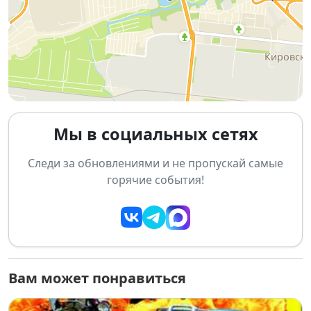
невероятные парные заезды
, почувствовать рев
моторов и зарядиться настоящим адреналином ❄
🔥
💥 Что вас ждёт?
🏁 официальные тренировки
🏎️ квалификация и парные заезды
Мы в социальных сетях
🔥 скорость, дым и мастерство пилотов
Следи за обновлениями и не пропускай самые
🎉 атмосфера большого автоспортивного
горячие события!
события
Приходите всей семьёй, зовите друзей и готовьтесь
к незабываемым эмоциям —
Drift Zima
точно не
оставит равнодушных!
Вам может понравиться
🗓 Расписание этапа