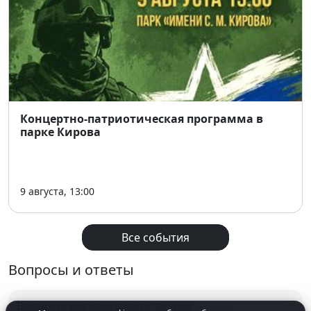
📅
Дата:
9 февраля
🕡
Время:
18:30
📍
Место:
Дом да Винчи, ул. Коммунистическая, 34
🎟
Вход:
свободный
Тёплый вечер, живая музыка и джаз, который звучит
по-настоящему 🎶
Концертно-патриотическая программа в
парке Кирова
9 августа, 13:00
Все события
Вопросы и ответы
Вопросы могут задавать только