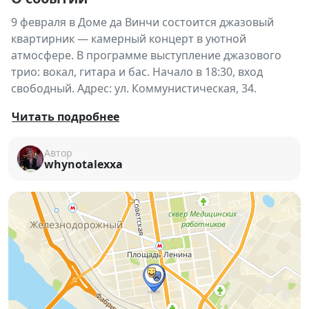
9 февраля в Доме да Винчи состоится джазовый
квартирник — камерный концерт в уютной
атмосфере. В программе выступление джазового
трио: вокал, гитара и бас. Начало в 18:30, вход
свободный. Адрес: ул. Коммунистическая, 34.
9 февраля Дом да Винчи приглашает на
джазовый
Читать подробнее
квартирник
— особый концерт в камерном
формате, где музыка звучит как неспешный и
Автор
whynotalexxa
искренний разговор.
В этот вечер для гостей выступит изысканное
джазовое трио, для которого джаз — это диалог,
наполненный нюансами, эмоциями и живым
дыханием момента.
Участники вечера:
Елена Кернер (вокал)
— её исполнение