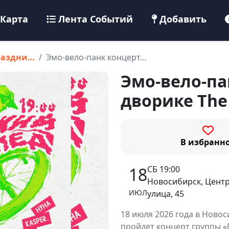
Карта
Лента Событий
Добавить
раздни…
Эмо-вело-панк концерт…
Эмо-вело-па
дворике The
В избранн
СБ 19:00
18
Новосибирск, Цент
ИЮЛ
улица, 45
18 июля 2026 года в Новос
пройдет концерт группы 