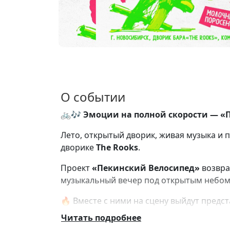
О событии
🚲🎶
Эмоции на полной скорости — «П
Лето, открытый дворик, живая музыка и 
дворике
The Rooks
.
Проект
«Пекинский Велосипед»
возвра
музыкальный вечер под открытым небом
🔥 Вместе с ними на сцену выйдут предс
Читать подробнее
🎸
эвергрин
(Барнаул) — эмо / шугейз