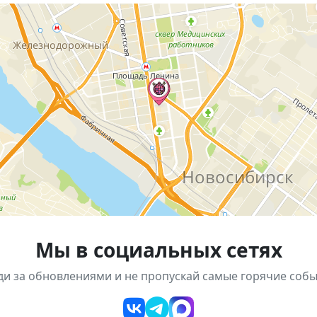
 — мидвест-эмо
го музыкального сообщества;
тупления;
риглашают всех, кто любит искреннюю музыку и хочет 
овосибирск
Мы в социальных сетях
45
ди за обновлениями и не пропускай самые горячие собы
и словами, которые иногда так важно сказать вслух. 🎸