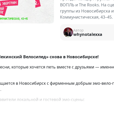
ВОПЛЬ и The Rooks. На сц
группы из Новосибирска и 
Коммунистическая, 43–45.
Автор
whynotalexxa
екинский Велосипед» снова в Новосибирске!
песни, которые хочется петь вместе с друзьями — именн
щается в Новосибирск с фирменным добрым эмо-вело-п
.
тавители локальной и гостевой эмо-сцены: