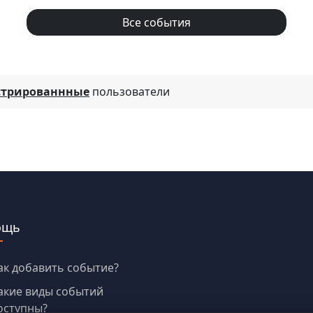
Все события
стрированнные
пользователи
ощь
ак добавить событие?
акие виды событий
оступны?