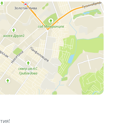
провести субботний вечер в правильной
тия!
✨