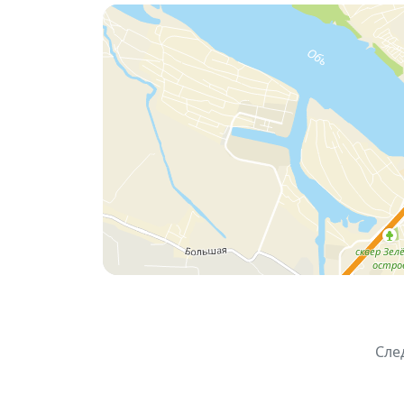
🎸
Молочный поросёнок
(Новосибирск)
🎸
kasper.
(Новосибирск) — мидвест-эмо
🎸
нуна
(Новосибирск) — эмо-рок
Гостей ждут:
✨ живой звук;
✨ атмосфера камерного двора и большо
✨ честные тексты и эмоциональные выс
🍻 летний вечер в компании друзей.
Организаторы —
ВОПЛЬ и The Rooks
— п
атмосфере.
🗓
Дата:
18 июля 2026 года
⏰
Начало:
19:00
📍
Место:
дворик бара The Rooks, Н
🏠
Адрес:
ул. Коммунистическая, 43–
Сле
🎟
Билеты тут
🚲 Берите друзей, приходите за музыкой 