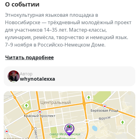
О событии
Этнокультурная языковая площадка в
Новосибирске — трёхдневный молодёжный проект
для участников 14–35 лет. Мастер-классы,
кулинария, ремёсла, творчество и немецкий язык.
7–9 ноября в Российско-Немецком Доме.
🇩🇪
Этнокультурная языковая площадка для
Читать подробнее
молодёжи в Новосибирске!
🇩🇪
📅
7–9 ноября 2025 года
Автор
whynotalexxa
📍
Новосибирский областной Российско-
Немецкий Дом
(НО РНД)
☎
Запись и заявки:
223-61-60, 223-61-65
🔗
Подробнее ВКонтакте
🌍
Что это за проект?
Это ежегодная
этнокультурная языковая
площадка
— уникальное пространство, где