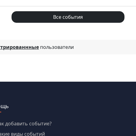
Все события
стрированнные
пользователи
ощь
ак добавить событие?
акие виды событий