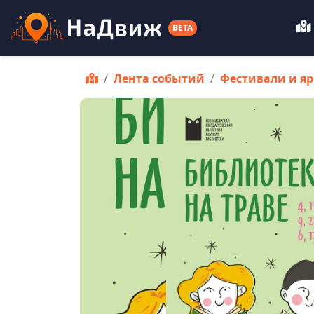
BETA
Лента событий
Фестивали и я