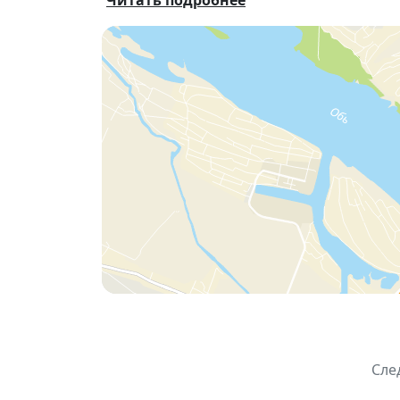
Читать подробнее
12:00 «Тропинка в сказку»: встреча с п
13:00 Игра «Славянская угадайка» с Ник
14:00 «Знатоки Сибири»: интеллектуальн
15:00 Иммерсивный перформанс Ольги Ст
16:00 «Тест-драйв: стань на час хозяином
🌞 «Библиотека на траве» превращает го
📅 Даты проведения:
— 4, 11, 25 июня
— 9, 23, 30 июля
— 6, 13, 27 августа
📌
Основная информация:
📅 Июнь – август 2026
📍
Первомайский сквер
Сле
🎫 Участие свободное
Подробная программа фестиваля буде