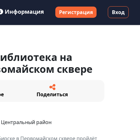
Информация
Регистрация
Вход
иблиотека на
вомайском сквере
ое
Поделиться
 Центральный район
бирске в Первомайском сквере пройдёт