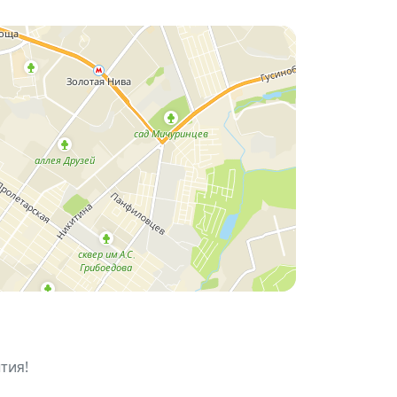
ивого общения.
тия!