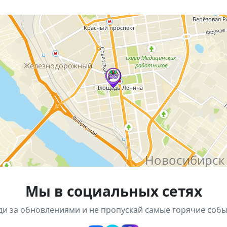
исателем Владимиром Косаревым
олаем Пушкарёвым
ая игра с Антоном Лялякиным
воловой «Девица & Gorillaz»
 спасенного хвостика»
родской сквер в пространство вдохновения, отдыха и ж
Мы в социальных сетях
ди за обновлениями и не пропускай самые горячие собы
т опубликована тут