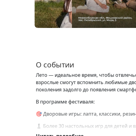
О событии
Лето — идеальное время, чтобы отвлечьс
взрослые смогут вспомнить любимые дво
поколения задолго до появления смартфо
В программе фестиваля:
🎯 Дворовые игры: лапта, классики, рези
♟ Более 30 настольных игр для детей и 