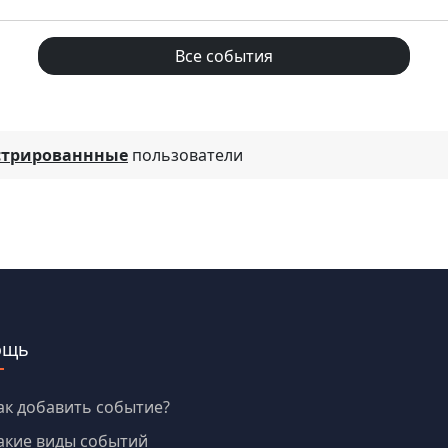
Все события
стрированнные
пользователи
ощь
ак добавить событие?
акие виды событий