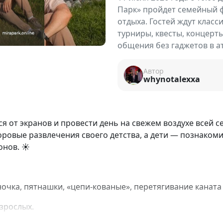
Парк» пройдет семейный ф
отдыха. Гостей ждут класс
турниры, квесты, концерт
общения без гаджетов в а
Автор
whynotalexxa
я от экранов и провести день на свежем воздухе всей с
ровые развлечения своего детства, а дети — познакоми
нов. ☀️
ночка, пятнашки, «цепи-кованые», перетягивание канат
взрослых.