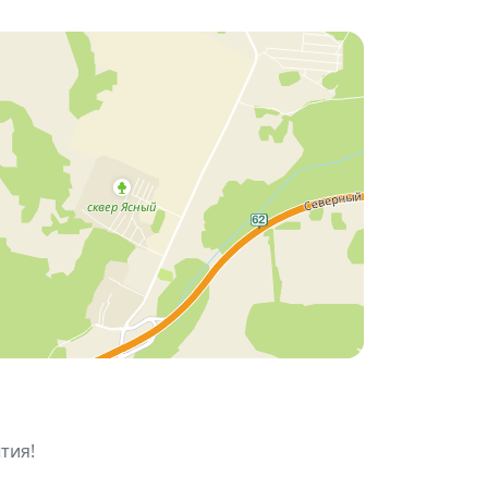
настроением и окунуться в атмосферу
тия!