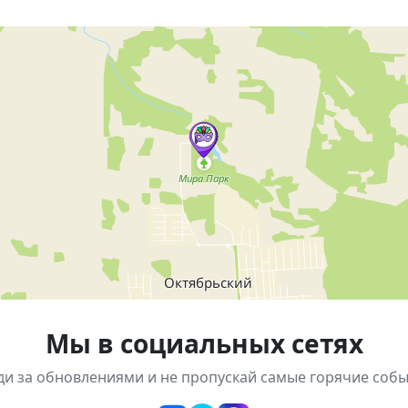
ктивности.
е выступления.
лиями и сувенирами.
сей семьей, найти новых друзей, зарядиться хорошим 
л. Мира, 5
билета в парк — взрослый 1300 ₽, детский 950 ₽.
Мы в социальных сетях
ди за обновлениями и не пропускай самые горячие собы