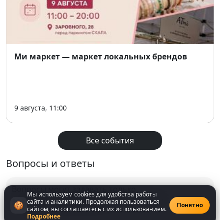
Ми маркет — маркет локальных брендов
9 августа, 11:00
Все события
Вопросы и ответы
Вопросы могут задавать только
Мы используем cookies для удобства работы
зарегистрированнные
пользователи
сайта и аналитики. Продолжая пользоваться
🍪
Понятно
сайтом, вы соглашаетесь с их использованием.
Подробнее