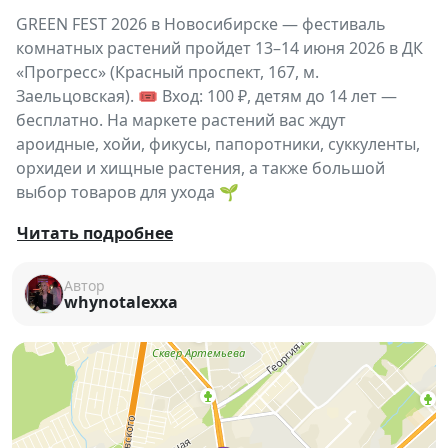
GREEN FEST 2026 в Новосибирске — фестиваль
комнатных растений пройдет 13–14 июня 2026 в ДК
«Прогресс» (Красный проспект, 167, м.
Заельцовская). 🎟 Вход: 100 ₽, детям до 14 лет —
бесплатно. На маркете растений вас ждут
ароидные, хойи, фикусы, папоротники, суккуленты,
орхидеи и хищные растения, а также большой
выбор товаров для ухода 🌱
Лето — лучшее время, чтобы вдохнуть новую жизнь
Читать подробнее
в свой интерьер и пополнить коллекцию зелёных
любимцев. На фестивале вы сможете найти как
Автор
whynotalexxa
популярные, так и редкие виды растений, а также
пообщаться с увлечёнными коллекционерами и
экспертами.
🌿
Что вас ждёт:
— эффектные ароидные и изящные хойи
— пышные папоротники и классические фикусы