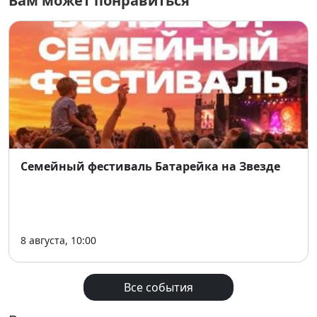
Вам может понравиться
настроением 💚
📌
Основная информация:
📅 Даты: 13–14 июня 2026
📍 Место: ДК «Прогресс», Красный проспект,
167 (м. Заельцовская)
🎫 Вход: 100 ₽ (до 14 лет — бесплатно)
🎟 Билет действует оба дня
Семейный фестиваль Батарейка на Звезде
8 августа, 10:00
Все события