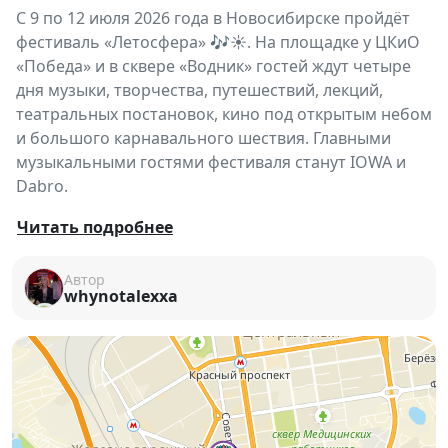
С 9 по 12 июля 2026 года в Новосибирске пройдёт
фестиваль «Летосфера» 🎶☀️. На площадке у ЦКиО
«Победа» и в сквере «Водник» гостей ждут четыре
дня музыки, творчества, путешествий, лекций,
театральных постановок, кино под открытым небом
и большого карнавального шествия. Главными
музыкальными гостями фестиваля станут IOWA и
Dabro.
«Летосфера» — это городской фестиваль,
Читать подробнее
посвящённый атмосфере сибирского лета. На
главной сцене выступят известные артисты, кавер-
Автор
whynotalexxa
группы и хоры, а на малой сцене пройдут
квартирники, джазовые концерты, музыкальное
лото, квизы, театральные постановки и
мероприятия для всей семьи. Отдельной частью
программы станет лекторий о путешествиях и
красочный карнавал любителей лета.