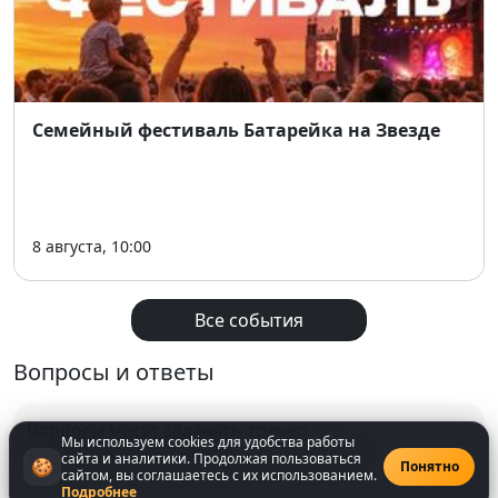
Семейный фестиваль Батарейка на Звезде
8 августа, 10:00
Все события
Вопросы и ответы
Вопросы могут задавать только
Мы используем cookies для удобства работы
зарегистрированнные
пользователи
сайта и аналитики. Продолжая пользоваться
🍪
Понятно
сайтом, вы соглашаетесь с их использованием.
Подробнее