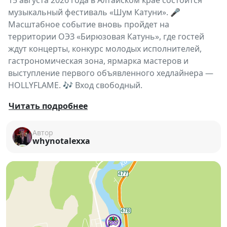
15 августа 2026 года в Алтайском крае состоится
музыкальный фестиваль «Шум Катуни». 🎤
Масштабное событие вновь пройдет на
территории ОЭЗ «Бирюзовая Катунь», где гостей
ждут концерты, конкурс молодых исполнителей,
гастрономическая зона, ярмарка мастеров и
выступление первого объявленного хедлайнера —
HOLLYFLAME. 🎶 Вход свободный.
«Шум Катуни» уже третий год объединяет
Читать подробнее
любителей современной музыки, творчества и
летнего отдыха на одной из самых красивых
Автор
whynotalexxa
площадок Алтая.
В течение дня гостей ждут живые выступления
артистов, атмосфера свободы, гастрономические
открытия и большая ярмарка, где можно
приобрести авторские украшения, одежду,
керамику, аксессуары, предметы интерьера и
другие изделия ручной работы.