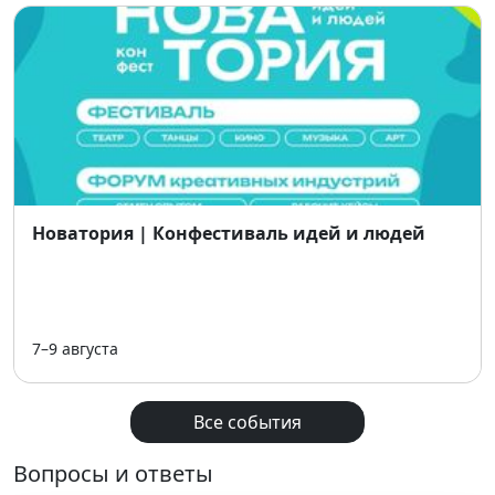
насладиться атмосферой большого музыкального
праздника.
📅 Дата:
15 августа 2026
📍 Место:
ОЭЗ «Бирюзовая Катунь», Алтайский край
🎟 Вход:
свободный
Полная программа фестиваля скоро
Новатория | Конфестиваль идей и людей
7–9 августа
Все события
Вопросы и ответы