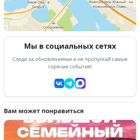
Интерактивные площадки, творческие
мастерские и выставки.
Возможность заявить о себе: петь, танцевать,
читать, удивлять публику своими талантами.
Мы в социальных сетях
О проекте:
«Голос города» — пространство для уличной
Следи за обновлениями и не пропускай самые
культуры, где каждый артист, будь то музыкант,
горячие события!
танцор, чтец, диджей или фокусник, может показать
своё творчество широкой аудитории. Летние
площадки по всему городу позволили сотням
участников выступить и проявить себя. Финал —
кульминация всех летних событий, где творчество
встречается с драйвом и атмосферой праздника.
Вам может понравиться
Завершим лето ярким аккордом вместе!