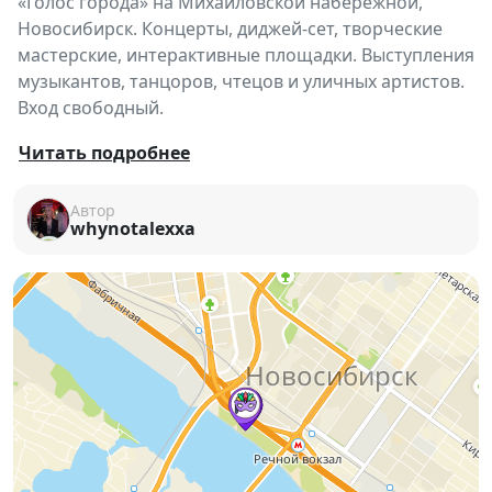
«Голос города» на Михайловской набережной,
Новосибирск. Концерты, диджей-сет, творческие
мастерские, интерактивные площадки. Выступления
музыкантов, танцоров, чтецов и уличных артистов.
Вход свободный.
🎤
Финал лета от «Голоса города»
Читать подробнее
Завершаем летний сезон масштабным фестивалем
Автор
на
Михайловской набережной
!
whynotalexxa
📅
Когда:
30 августа, 19:00
📍
Где:
Михайловская набережная, Новосибирск
🔗
Подробности и новости
Что ждёт гостей и участников:
Главная сцена с концертами музыкантов и
награждением активных участников сезона.
Диджей-сет для яркой вечерней атмосферы.