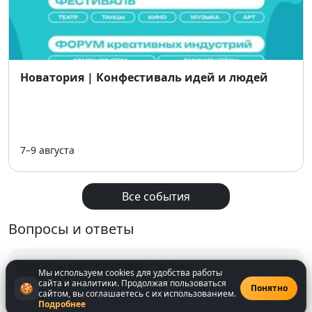
Новатория | Конфестиваль идей и людей
7–9 августа
Все события
Вопросы и ответы
Вопросы могут задавать только
Мы используем cookies для удобства работы
зарегистрированнные
пользователи
сайта и аналитики. Продолжая пользоваться
🍪
Понятно
сайтом, вы соглашаетесь с их использованием.
Подробнее