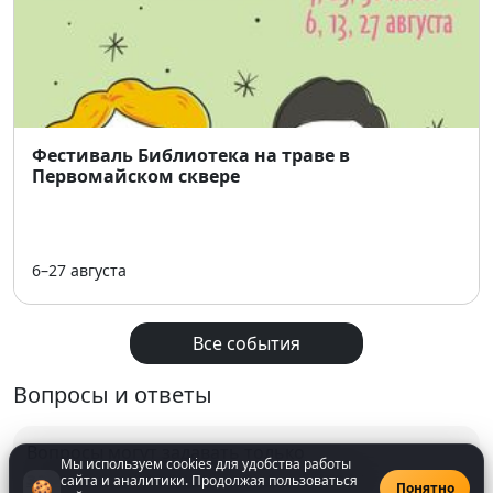
Фестиваль Библиотека на траве в
Первомайском сквере
6–27 августа
Все события
Вопросы и ответы
Вопросы могут задавать только
Мы используем cookies для удобства работы
зарегистрированнные
пользователи
сайта и аналитики. Продолжая пользоваться
🍪
Понятно