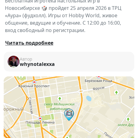
Бесплатная игротека настольных игр в
Новосибирске 🎲 пройдет 25 апреля 2026 в ТРЦ
«Аура» (фудхолл). Игры от Hobby World, живое
общение, ведущие и обучение. С 12:00 до 16:00,
вход свободный по регистрации.
Устали от экранов, чатов и бесконечных
Читать подробнее
уведомлений? Самое время вернуться к живому
общению 🤝✨
Автор
whynotalexxa
25 апреля в ТРЦ «Аура» пройдет большая игротека
настольных игр от
Hobby World
🎲
Это отличная возможность провести день в
компании друзей или познакомиться с новыми
людьми за игровым столом
💫
Что вас ждёт:
🎲 Огромный выбор настольных игр — от простых
до стратегических