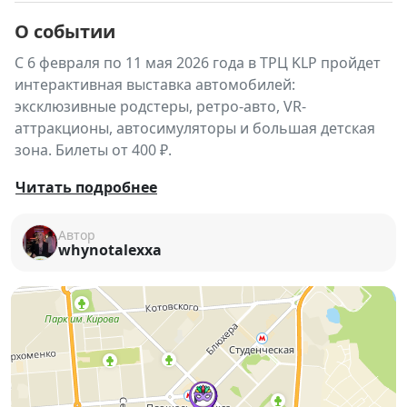
О событии
С 6 февраля по 11 мая 2026 года в ТРЦ KLP пройдет
интерактивная выставка автомобилей:
эксклюзивные родстеры, ретро-авто, VR-
аттракционы, автосимуляторы и большая детская
зона. Билеты от 400 ₽.
С 6 февраля по 11 мая 2026 года в Новосибирске
Читать подробнее
пройдет масштабная интерактивная выставка
автомобилей — настоящий праздник для всей
Автор
whynotalexxa
семьи!
📍
Место проведения:
ТРЦ «KLP»
1 этаж, площадь Карла Маркса, 6/1
⏰ Время работы: ежедневно с 10:00 до 21:00
Что ждет гостей выставки?
🚗
Эксклюзивные автомобили: