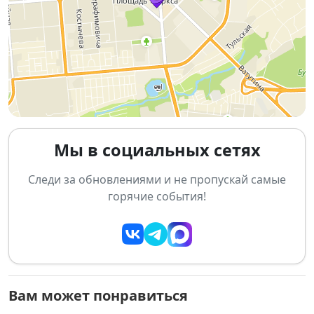
Родстеры и кабриолеты
Советские ретро-автомобили
Лимузины
Собака-мобиль и другие необычные авто
🎮
Развлечения для всей семьи:
Мы в социальных сетях
Большая детская игровая зона
Следи за обновлениями и не пропускай самые
Батут
горячие события!
Детские квадроциклы и машинки
Американские трейнсеты
Мастер-классы
Вам может понравиться
🕶
VR-аттракционы и автосимуляторы