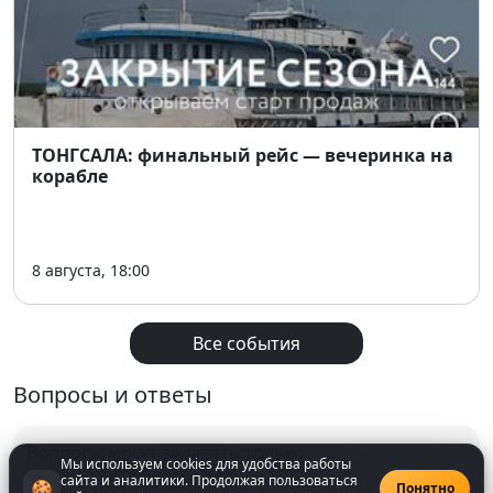
Пиши «+» и получай приглашение, успей
забронировать билет!
🌐
Instagram:
intervallum.novosibirsk
ТОНГСАЛА: финальный рейс — вечеринка на
корабле
8 августа, 18:00
Все события
Вопросы и ответы
Вопросы могут задавать только
Мы используем cookies для удобства работы
зарегистрированнные
пользователи
сайта и аналитики. Продолжая пользоваться
🍪
Понятно