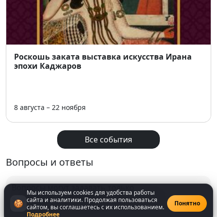
Роскошь заката выставка искусства Ирана
эпохи Каджаров
8 августа – 22 ноября
Все события
Вопросы и ответы
Вопросы могут задавать только
Мы используем cookies для удобства работы
зарегистрированнные
пользователи
сайта и аналитики. Продолжая пользоваться
🍪
Понятно
сайтом, вы соглашаетесь с их использованием.
Подробнее