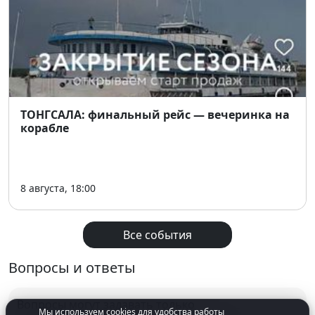
Хэллоуин в Максимилианс
!
Готовьте костюмы, маски и фантазию — три дня
мистики, драйва и музыки!
🕖 Сбор гостей с
19:00
💸 После 19:00 — оплата за музыкальное
оформление
350 ₽
ТОНГСАЛА: финальный рейс — вечеринка на
корабле
📞
Бронь столов:
nsk.maximilians.ru/velesova-noch
8 августа, 18:00
Все события
Вопросы и ответы
Вопросы могут задавать только
Мы используем cookies для удобства работы