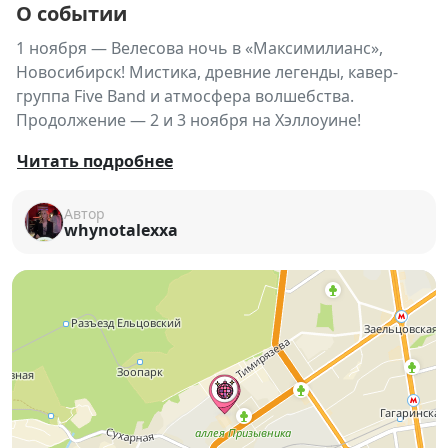
О событии
1 ноября — Велесова ночь в «Максимилианс»,
Новосибирск! Мистика, древние легенды, кавер-
группа Five Band и атмосфера волшебства.
Продолжение — 2 и 3 ноября на Хэллоуине!
🕯 Велесова ночь: Явь и Навь в
Читать подробнее
«Максимилианс»
Автор
📅
1 ноября, суббота
whynotalexxa
📍
«Максимилианс», Новосибирск
🕖 Сбор гостей с
19:00
💸 После 19:00 — оплата за музыкальное
оформление
350 ₽
🎉
Для именинников — скидка 15% на меню
кухни!
🌕 ВЕЛЕСОВА НОЧЬ — время, когда