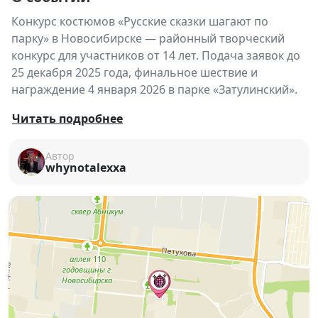
Конкурс костюмов «Русские сказки шагают по
парку» в Новосибирске — районный творческий
конкурс для участников от 14 лет. Подача заявок до
25 декабря 2025 года, финальное шествие и
награждение 4 января 2026 в парке «Затулинский».
🎭✨
РАЙОННЫЙ КОНКУРС КОСТЮМОВ
Читать подробнее
«РУССКИЕ СКАЗКИ ШАГАЮТ ПО ПАРКУ»
✨🎭
Автор
Русские сказки оживают и выходят из книг прямо на
whynotalexxa
улицы города!
Приглашаем всех творческих и неравнодушных
стать участниками районного конкурса костюмов
«Русские сказки шагают по парку»
и создать
собственный сказочный образ, вдохновлённый
героями народных преданий 🧙‍♂️🐻👑
🗓
КОНКУРС ПРОХОДИТ В ТРИ ЭТАПА: