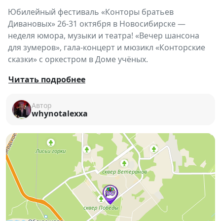
Юбилейный фестиваль «Конторы братьев
Дивановых» 26-31 октября в Новосибирске —
неделя юмора, музыки и театра! «Вечер шансона
для зумеров», гала-концерт и мюзикл «Конторские
сказки» с оркестром в Доме учёных.
🎭
Конторские сказки: 50 лет
Читать подробнее
юмора и волшебства!
Автор
Жили-были… диван носили, шутки шутили,
whynotalexxa
смеялись, кривлялись — и всё это на протяжении
50
лет
!
Юмористический клуб НГУ
«Контора братьев
Дивановых»
празднует свой юбилей сказочной
неделей, где каждый день — отдельная история.
🎉 Фестиваль «Конторские сказки»
26–29 октября