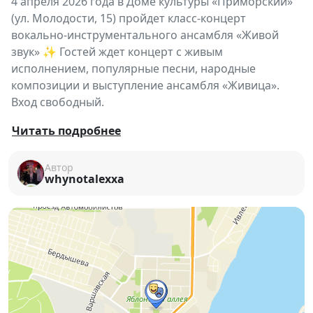
4 апреля 2026 года в Доме культуры «Приморский»
(ул. Молодости, 15) пройдет класс-концерт
вокально-инструментального ансамбля «Живой
звук» ✨ Гостей ждет концерт с живым
исполнением, популярные песни, народные
композиции и выступление ансамбля «Живица».
Вход свободный.
🎶
«Живой звук»
приглашает на тёплый и
Читать подробнее
душевный концерт, где прозвучат
самые любимые
и узнаваемые песни
, которые зрители просят
Автор
whynotalexxa
снова и снова 💛 В программе — «Есть только миг»,
«Молодой моряк», «Валенки», «Ойся, ты ойся» и
другие композиции, которые можно будет петь
вместе с артистами 🎤
Особую атмосферу создаст
живое звучание
инструментов
и искреннее исполнение, а также
участие гостей программы — ансамбля
фольклорной песни
«Живица»
🌿