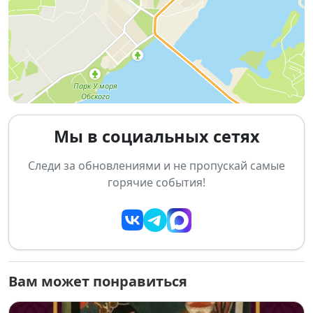
Это концерт для тех, кто любит музыку, народные
мотивы и живое общение — приходите с хорошим
настроением и готовностью петь вместе ✨
📌 Основная информация:
Дата:
4 апреля 2026
Место:
Дом культуры «Приморский», ул. Молодости,
Мы в социальных сетях
15, Новосибирск
Вход:
свободный 🎟️
Следи за обновлениями и не пропускай самые
горячие события!
Вам может понравиться