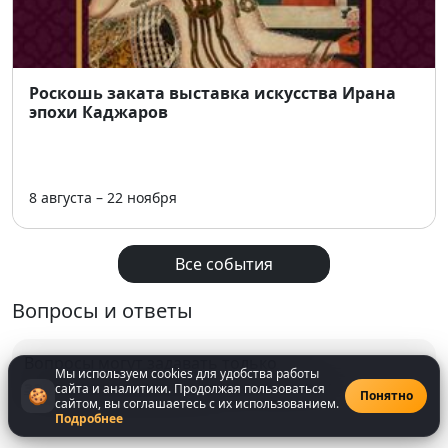
отметить приближающийся День России в
атмосфере высокого искусства. 🎤❤️🇷🇺
Роскошь заката выставка искусства Ирана
эпохи Каджаров
8 августа – 22 ноября
Все события
Вопросы и ответы
Вопросы могут задавать только
Мы используем cookies для удобства работы
зарегистрированнные
пользователи
сайта и аналитики. Продолжая пользоваться
🍪
Понятно
сайтом, вы соглашаетесь с их использованием.
Подробнее