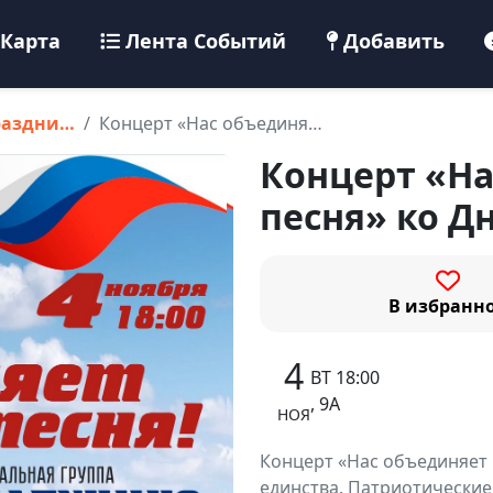
Карта
Лента Событий
Добавить
раздни…
Концерт «Нас объединя…
Концерт «На
песня» ко Д
В избранн
4
ВТ 18:00
, 9А
НОЯ
Концерт «Нас объединяет 
единства. Патриотические