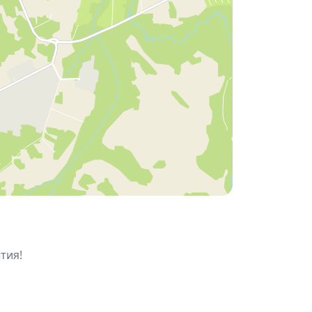
шкин) и группа «Капучино» вокальной
в по карте будет объявлена
тия!