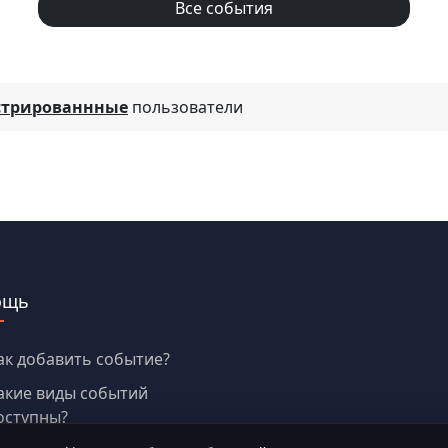
Все события
стрированнные
пользователи
ощь
ак добавить событие?
акие виды событий
оступны?