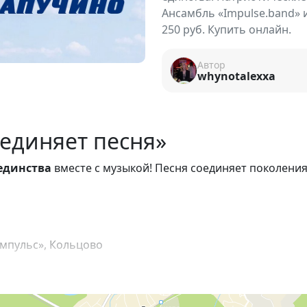
Ансамбль «Impulse.band» и
250 руб. Купить онлайн.
Автор
whynotalexxa
единяет песня»
единства
вместе с музыкой! Песня соединяет поколения,
мпульс», Кольцово
я