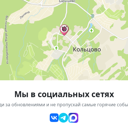
еменные песни
ьный ансамбль «Impulse.band» (руководитель Иван Тру
 Анна Игнатенко)
«Пушкинская карта». Возможность приобретения билето
Мы в социальных сетях
ди за обновлениями и не пропускай самые горячие собы