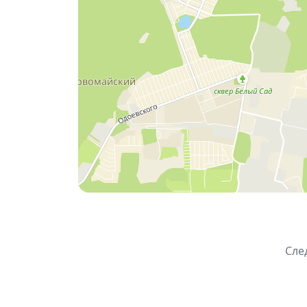
☎ Телефон для справок: 306-36-60
В программе концерта:
Патриотические и популярные совр
Хиты прошлых лет
Исполнители: вокально-инструментал
студии «Выше солнца» (руководитель
📌 Мероприятие участвует в программе 
дополнительно.
Сле