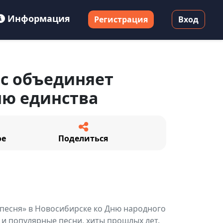
Информация
Регистрация
Вход
с объединяет
ню единства
ое
Поделиться
песня» в Новосибирске ко Дню народного
 и популярные песни, хиты прошлых лет.