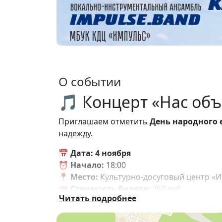
О событии
🎵 Концерт «Нас объ
Приглашаем отметить
День народного 
надежду.
📅
Дата: 4 ноября
⏰
Начало:
18:00
📍
Место:
Культурно-досуговый центр «И
🎟
Стоимость билета:
250 руб.
Читать подробнее
🔗
Купить билет:
Нас объединяет песн
👶
Возрастные ограничения:
12+