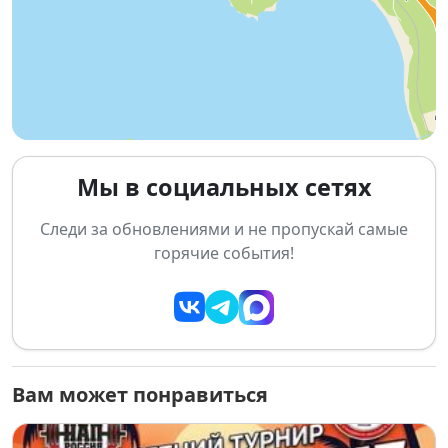
☕ Авторский кофе и освежающие лимонады от
NiceOne Coffee.
🎧 Электронная музыка и пляжный рейв от
CODE.383.
🎤 Энергичный ведущий, который зарядит
участников настроением и мотивацией.
Мы в социальных сетях
🎁 Розыгрыш подарков от партнеров мероприятия.
Следи за обновлениями и не пропускай самые
🌊 Пляж, солнце, летний вайб и отличная компания.
горячие события!
Даже если вы не планируете участвовать в
тренировке, можно приехать ради музыки, кофе и
атмосферы. Поддерживайте спортсменов,
отдыхайте на пляже и оставайтесь на дневной рейв
после тренировки. ⚡
Вам может понравиться
📍 Место: Парк отдыха «Звезда», Новосибирск
📅 Дата: 12 июля 2026 года