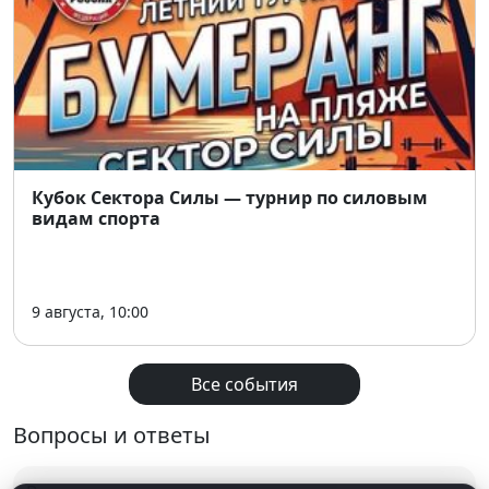
⏰ Сбор участников: 10:30
🏋️ Старт тренировки: 11:00
🎁 Розыгрыш призов: 11:30
🎧 Пляжный рейв CODE.383: с 12:00
🎟 Стоимость участия: 500 ₽
📩 Запись и вопросы: в личные сообщения
организаторов мероприятия.
Кубок Сектора Силы — турнир по силовым
видам спорта
9 августа, 10:00
Все события
Вопросы и ответы