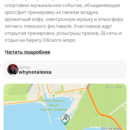
спортивно-музыкальное событие, объединяющее
кроссфит-тренировку на свежем воздухе,
ароматный кофе, электронную музыку и атмосферу
летнего пляжного фестиваля. Участников ждут
открытая тренировка, розыгрыш призов, DJ-сеты и
отдых на берегу Обского моря.
Легендарный Кроссфит Кофе Рейв возвращается —
Читать подробнее
и в этот раз становится еще масштабнее! ☀️🏖️
Автор
Организаторы подготовили идеальный формат
whynotalexxa
летнего выходного: тренировка под открытым
небом, бодрящий кофе, музыка и атмосфера
настоящего пляжного праздника.
В программе мероприятия:
🏋️ Открытая кроссфит-тренировка от команды
harakter_54.