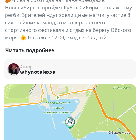
🏉 4 июля 2026 года на пляже «Звезда» в
Новосибирске пройдет Кубок Сибири по пляжному
регби. Зрителей ждут зрелищные матчи, участие 8
сильнейших команд, атмосфера летнего
спортивного фестиваля и отдых на берегу Обского
моря. 🌞 Начало в 12:00, вход свободный.
☀️
Кубок Сибири по пляжному регби
— это яркое
Читать подробнее
спортивное событие этого лета, которое объединит
спорт, отдых и отличное настроение!
4 июля
на
Автор
whynotalexxa
песчаном поле пляжа
«Звезда»
встретятся
8
сильнейших команд
, чтобы побороться за
главный трофей турнира.
🔥 Пляжное регби — это динамичные матчи,
красивые силовые моменты, быстрые атаки и
невероятная атмосфера настоящего летнего
фестиваля. Здесь будет интересно как поклонникам
регби, так и тем, кто впервые увидит этот
зрелищный вид спорта.