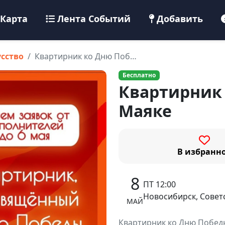
Карта
Лента Событий
Добавить
усство
Квартирник ко Дню Поб…
Бесплатно
Квартирник 
Маяке
В избранн
8
ПТ 12:00
Новосибирск, Советс
МАЙ
Квартирник ко Дню Победы