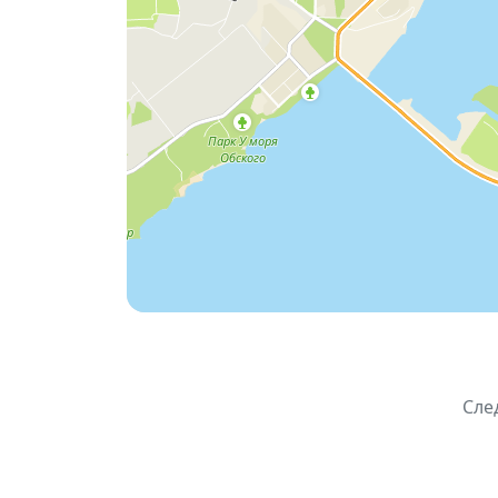
📌
Основная информация:
📅 Дата: 8 мая 2026
⏰ Время: с 12:00
📍 Место: Дом молодёжи «Маяк», ул. 
🎫 Участие: бесплатное
Сле