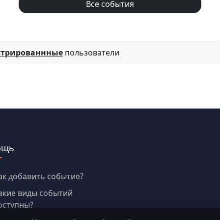
Все события
стрированнные
пользователи
ощь
ак добавить событие?
акие виды событий
оступны?