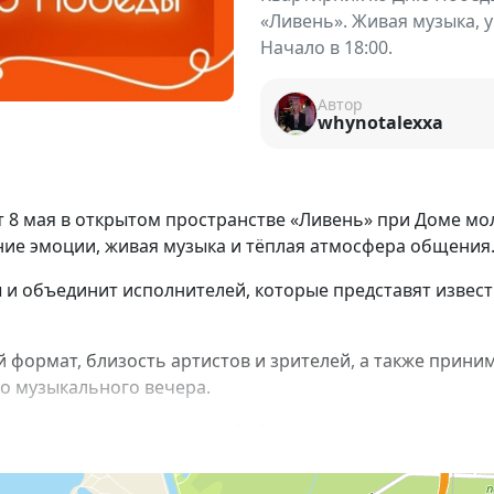
«Ливень». Живая музыка, 
Начало в 18:00.
Автор
whynotalexxa
 8 мая в открытом пространстве «Ливень» при Доме мо
ние эмоции, живая музыка и тёплая атмосфера общения
 объединит исполнителей, которые представят известн
 формат, близость артистов и зрителей, а также прин
о музыкального вечера.
узыкантов и исполнителей. До 6 мая принимаются заяв