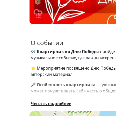
О событии
🎶
Квартирник ко Дню Победы
пройдёт
музыкальное событие, где важны искрен
⭐ Мероприятие посвящено Дню Победы и
авторский материал.
🎤
Особенность квартирника
— уютный
может почувствовать себя частью общег
✨ Организаторы приглашают к участию м
Читать подробнее
сюда