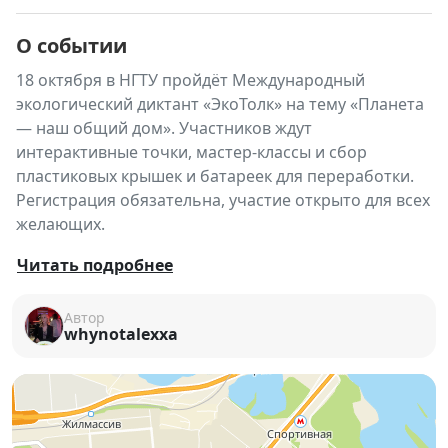
О событии
18 октября в НГТУ пройдёт Международный
экологический диктант «ЭкоТолк» на тему «Планета
— наш общий дом». Участников ждут
интерактивные точки, мастер-классы и сбор
пластиковых крышек и батареек для переработки.
Регистрация обязательна, участие открыто для всех
желающих.
🌍 Международный
Читать подробнее
экологический диктант
Автор
«ЭкоТолк»
whynotalexxa
Давно хотел оценить свой уровень экологических
знаний, узнать что-то новое и стать частью
сообщества единомышленников?
У нас отличные новости —
Международный