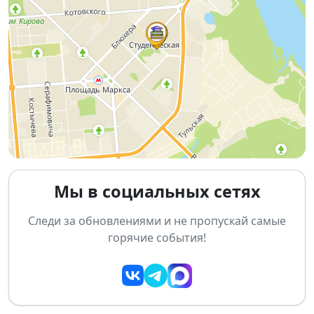
экологический диктант «ЭкоТолк»
ждёт тебя! ♻️
🗓 Дата и место
📅
18 октября 2025 года
🕛
12:00 – 14:00
📍
НГТУ, пр. Карла Маркса, д. 20, корпус 3,
аудитория 201
Тема диктанта:
«Планета — наш общий дом» 🌱
Мы в социальных сетях
🔹 Интерактивные точки
Следи за обновлениями и не пропускай самые
горячие события!
На площадке ты сможешь:
♻️ Узнать о переработке отходов от партнёров
«Зелёная белка»
🟢 Создать уникальный значок своими руками