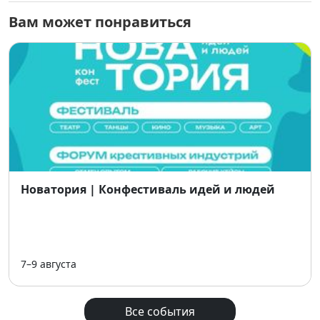
Вам может понравиться
12:00 — размещение участников
17:00 — презентация и тест-драйвы техники
19:00 — официальное открытие
17:00–21:00 — регистрация участников
соревнований
6 сентября
6:00–7:00 — регистрация
Новатория | Конфестиваль идей и людей
7:00 — построение и осмотр лодок
8:00–14:30 — первый тур соревнований
7–9 августа
14:30–15:30 — взвешивание уловов на главной
сцене
Все события
16:00–20:00 — презентации, мастер-классы, тест-