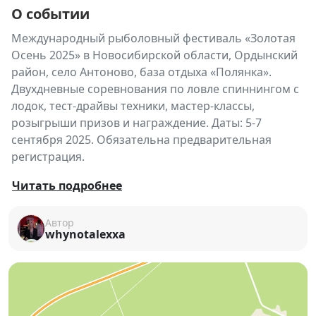
О событии
Международный рыболовный фестиваль «Золотая
Осень 2025» в Новосибирской области, Ордынский
район, село Антоново, база отдыха «Полянка».
Двухдневные соревнования по ловле спиннингом с
лодок, тест-драйвы техники, мастер-классы,
розыгрыши призов и награждение. Даты: 5-7
сентября 2025. Обязательна предварительная
регистрация.
Международный рыболовный
Читать подробнее
фестиваль «ЗОЛОТАЯ ОСЕНЬ –
2025»
Автор
whynotalexxa
5–7 сентября 2025 года
📍 Новосибирская область, Ордынский район, село
Антоново, база отдыха «Полянка»