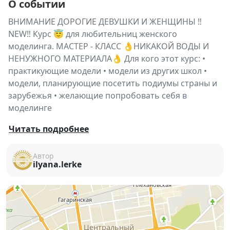
О событии
ВНИМАНИЕ ДОРОГИЕ ДЕВУШКИ И ЖЕНЩИНЫ ‼️
NEW‼️ Курс 😇 для любительниц женского
моделинга. МАСТЕР - КЛАСС 👌НИКАКОЙ ВОДЫ И
НЕНУЖНОГО МАТЕРИАЛА👌 Для кого этот курс: •
практикующие модели • модели из других школ •
модели, планирующие посетить подиумы страны и
зарубежья • желающие попробовать себя в
моделинге
Что вас ждёт:
Читать подробнее
• Создание базового гардероба для кастинов.
Затрону только самую важную часть вопроса.
Автор
ilyana.lerke
• Практическое занятие по дефиле. Разбор
европейской точки позирования перед
фотографом
• Актёрская подача эмоционального показа
• Позирование в fashion стиле
• Квалификация дефиле европейского уровня