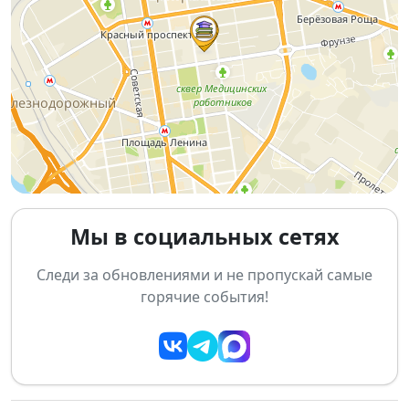
• Позирование в замкнутой фигуре с помощью трёх
точек
• Профессиональная фотосессия на циклораме с
закреплением материала от меня лично
• Ответы на вопросы — после каждого блока
Речь пойдёт не просто о дефиле — а о системной,
практической подготовке, которая сегодня нужна
каждой современной модели, каждой женщине.
Вы получите реальный опыт, с которым легче
двигаться дальше,
Мы в социальных сетях
фото- и видеоматериалы для портфолио, диплом о
прохождении курса.
Следи за обновлениями и не пропускай самые
Длительность курса 3 часа.
горячие события!
✏️ Дата 14 марта
Начало в 16-00
📌ПРОГРАММА
🔔 1 час 16:00