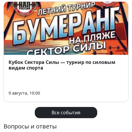
U20 - Россия U18 состоится
мая
Начало шоу-программы: 19:10
Ссылка на покупку билетов
Посещение дневных матчей основного
турнира бесплатное
📌
Основная информация:
Кубок Сектора Силы — турнир по силовым
📅 14–17 мая 2026
видам спорта
📍
Сибирь-Арена
Подробности тут
9 августа, 10:00
Все события
Вопросы и ответы