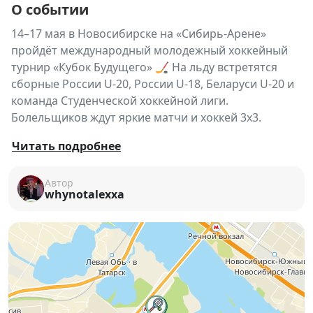
О событии
14–17 мая в Новосибирске на «Сибирь-Арене»
пройдёт международный молодежный хоккейный
турнир «Кубок Будущего» 🏒 На льду встретятся
сборные России U-20, России U-18, Беларуси U-20 и
команда Студенческой хоккейной лиги.
Болельщиков ждут яркие матчи и хоккей 3х3.
🔥
«Кубок Будущего»
вновь возвращается в
Читать подробнее
Новосибирск — международный молодежный
хоккейный турнир в третий раз пройдёт на льду
Автор
whynotalexxa
современной арены города.
С 14 по 17 мая сильнейшие молодёжные команды
проведут серию матчей, где зрители смогут увидеть
будущих звёзд профессионального хоккея. Турнир
объединяет перспективных игроков, высокий
уровень соревнований и атмосферу большого
спортивного праздника.