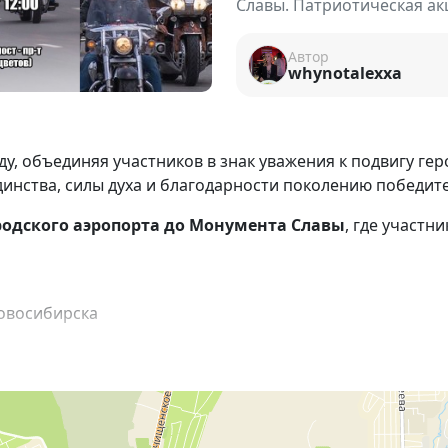
Славы. Патриотическая ак
Автор
whynotalexxa
у, объединяя участников в знак уважения к подвигу ге
единства, силы духа и благодарности поколению победит
родского аэропорта до Монумента Славы
, где участ
овосибирска
ы
ия
о и всех неравнодушных жителей города, создавая жи