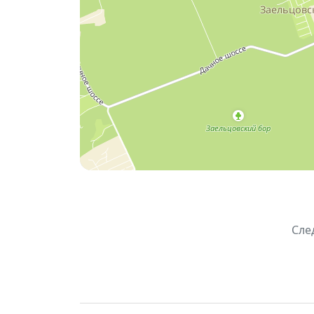
формате.
📌
Основная информация:
📅 Дата: 8 мая 2026
⏰ Сбор: 12:00 | Старт: 13:00
📍 Маршрут: Городской аэропорт →
🎫 Участие: свободное
Сле