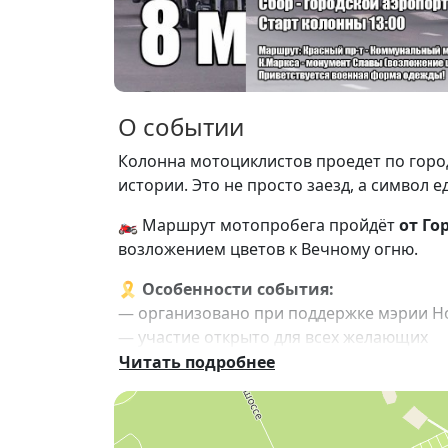
О событии
Колонна мотоциклистов проедет по город
истории. Это не просто заезд, а символ 
🏍 Маршрут мотопробега пройдёт
от Го
возложением цветов к Вечному огню.
🎗
Особенности события:
— организовано при поддержке мэрии Н
— участие открыто для всех желающих
— приветствуется военная форма одежд
Читать подробнее
— атмосфера уважения, памяти и единен
Это событие объединяет мото-сообществ