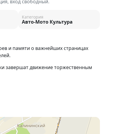
ция, вход свободный.
Категория
Авто-Мото Культура
роев и памяти о важнейших страницах
елей.
ники завершат движение торжественным
вую традицию памяти в современном