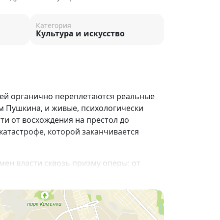
Категория
Культура и искусство
 ней органично переплетаются реальные
м Пушкина, и живые, психологически
ти от восхождения на престол до
 катастрофе, которой заканчивается
мен власти сквозь призму оперы: от