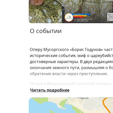
О событии
Оперу Мусоргского «Борис Годунов» част
исторические события, миф о цареубийс
достоверные характеры. В двух редакция
окончания земного пути, размышляя о бо
обретение власти через преступление.
16 мая в Музыкальной гостиной «Нового 
древнегреческой трагедии к психологиче
Читать подробнее