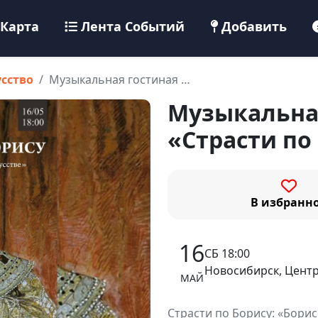
Карта
Лента Событий
Добавить
усство
Музыкальная гостиная …
Музыкальна
«Страсти по
В избранн
16
СБ 18:00
Новосибирск, Центр
МАЙ
Страсти по Борису: «Борис