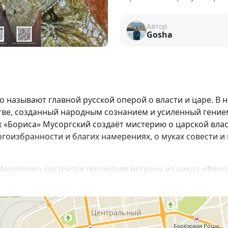
Автор
Gosha
о называют главной русской оперой о власти и царе. В
тве, созданный народным сознанием и усиленный гение
х «Бориса» Мусоргский создаёт мистерию о царской влас
гоизбранности и благих намерениях, о муках совести и
Акрополя» состоится последняя встреча из цикла «Фено
ской драме».