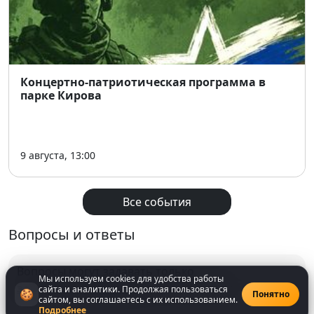
Концертно-патриотическая программа в
парке Кирова
9 августа, 13:00
Все события
Вопросы и ответы
Вопросы могут задавать только
Мы используем cookies для удобства работы
зарегистрированнные
пользователи
сайта и аналитики. Продолжая пользоваться
🍪
Понятно
сайтом, вы соглашаетесь с их использованием.
Подробнее