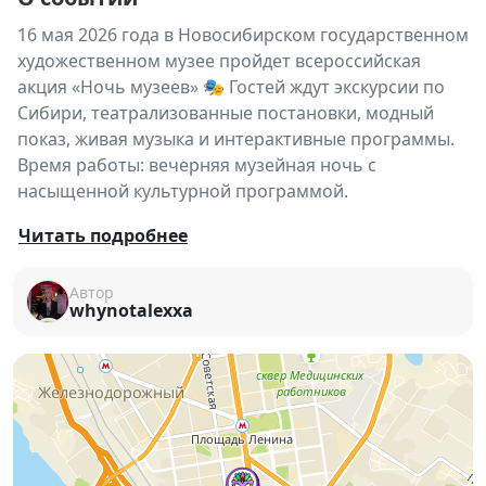
16 мая 2026 года в Новосибирском государственном
художественном музее пройдет всероссийская
акция «Ночь музеев» 🎭 Гостей ждут экскурсии по
Сибири, театрализованные постановки, модный
показ, живая музыка и интерактивные программы.
Время работы: вечерняя музейная ночь с
насыщенной культурной программой.
🌙 В рамках «Ночи музеев – 2026»
Новосибирский
Читать подробнее
государственный художественный музей
представит масштабную программу, посвященную
Автор
whynotalexxa
истории и культуре Сибири
, где искусство
становится живым диалогом между эпохами,
жанрами и поколениями.
✨ Главные акценты вечера — проекты,
раскрывающие художественное наследие региона и
его современное прочтение через театр, моду,