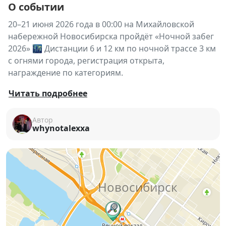
О событии
20–21 июня 2026 года в 00:00 на Михайловской
набережной Новосибирска пройдёт «Ночной забег
2026» 🌃 Дистанции 6 и 12 км по ночной трассе 3 км
с огнями города, регистрация открыта,
награждение по категориям.
🌃 «Ночной забег 2026» — одно из самых
Читать подробнее
атмосферных спортивных событий Новосибирска,
проходящее в формате ночного старта по
Автор
whynotalexxa
живописной набережной реки Обь.
Участников ждут дистанции 6 и 12 км по трассе
длиной 3 км, освещённой огнями города и
фонарями 🌉 Забег сочетает спортивный азарт,
ночную атмосферу и уникальный маршрут по
Михайловской набережной.
🏅 В программе предусмотрено награждение по