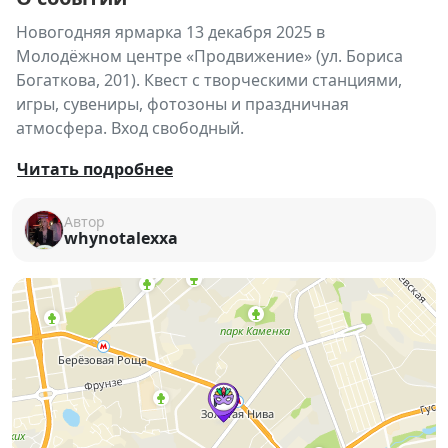
Новогодняя ярмарка 13 декабря 2025 в
Молодёжном центре «Продвижение» (ул. Бориса
Богаткова, 201). Квест с творческими станциями,
игры, сувениры, фотозоны и праздничная
атмосфера. Вход свободный.
✨🎄
Новогодняя ярмарка в «Продвижении»
🎄
Читать подробнее
✨
Автор
Готовьтесь к волшебству: 13 декабря в 14:00
whynotalexxa
Молодёжный центр «Продвижение»
превратится в пространство зимних забав,
творчества и праздничных открытий!
📅
Дата:
13 декабря 2025
⏰
Время:
14:00
📍
Место:
Молодёжный центр «Продвижение», ул.
Бориса Богаткова, 201
🎟
Вход свободный