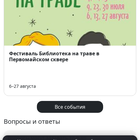
• Музыка, уют и атмосфера настоящей
предновогодней суеты
Приходите
всей компанией, с друзьями или
сами
— ярмарка подарит праздничное настроение
каждому! 💫
Фестиваль Библиотека на траве в
Первомайском сквере
6–27 августа
Все события
Вопросы и ответы
Вопросы могут задавать только